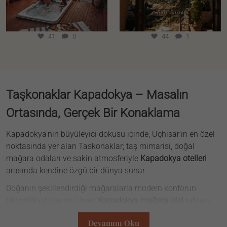
41
0
44
1
Taşkonaklar Kapadokya – Masalın
Ortasında, Gerçek Bir Konaklama
Kapadokya’nın büyüleyici dokusu içinde, Uçhisar’ın en özel
noktasında yer alan Taskonaklar; taş mimarisi, doğal
mağara odaları ve sakin atmosferiyle
Kapadokya otelleri
arasında kendine özgü bir dünya sunar.
Doğanın şekillendirdiği mağaralarla modern konforun
birleştiği odalarımız, hem
Kapadokya mağara otel
ruhunu
taşır hem de butik detaylarla unutulmaz bir deneyim yaşatır.
Devamını Oku
Jakuzili oda seçenekleriyle romantik anlar arayan misafirler