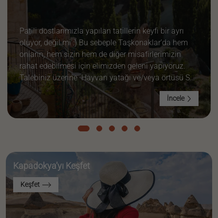
Patili dostlarımızla yapılan tatillerin keyfi bir ayrı
oluyor, değil mi :) Bu sebeple Taşkonaklar’da hem
onların, hem sizin hem de diğer misafirlerimizin
rahat edebilmesi için elimizden geleni yapıyoruz.
Talebiniz üzerine Hayvan yatağı ve/veya örtüsü Su
ve mama kabı sağlayabiliyoruz. Ayrıca odanızdaki
İncele
bütün halıları kaldırmayı tercih ediyoruz. Bizim de
sizlerden birkaç ufak ricamız var; Bahçelerimiz
yemyeşil…
Kapadokya’yı Keşfet
Keşfet