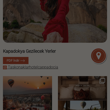
Kapadokya Gezilecek Yerler
PDF İndir
Taskonaklarhotelcappadocia
taskonaklarhotelcappadocia
taskonaklarhotelcappadocia
As daylight fades, everything slows
Some places are remembered for
down. Warm
...
how they look.
...
Ağu 6
Ağu 1
41
0
44
1