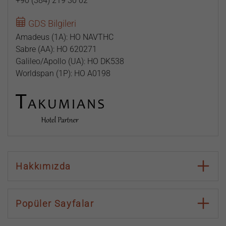
Kapadokya’nın en güzel anlarını keşfetmek için sizi bu
+90 (384) 219 30 02
masalın içine davet ediyoruz.
GDS Bilgileri
Amadeus (1A): HO NAVTHC
Sabre (AA): HO 620271
Galileo/Apollo (UA): HO DK538
Worldspan (1P): HO A0198
Hakkımızda
Popüler Sayfalar