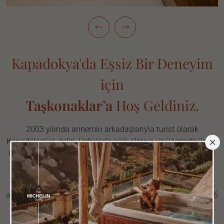
Kapadokya'da Eşsiz Bir Deneyim
için
Taşkonaklar’a
Hoş Geldiniz.
2003 yılında annemin arkadaşlarıyla turist olarak
Kapadokya’ya gelip, Uçhisar’a aşık olması ve üzerinde üzüm
bağı bulunan güzel bir eski evi restore etmesiyle hikayemiz
başladı.
Birkaç ay kalmak için küçük şirin bir ev olarak başlayan ev,
annemin hayalini kurduğu gibi olmasa da tadilat sırasında 6
odalı bir otele dönüştü. Sonunda restorasyonun hemen
yanındaki evi ona satın aldık. Şimdi onu otelin yanındaki