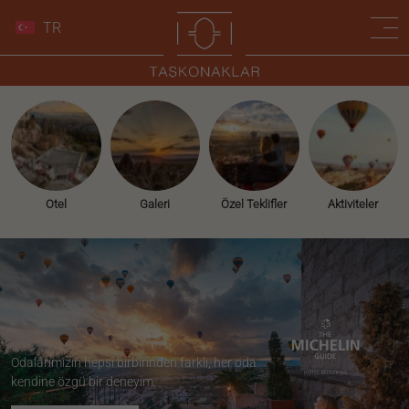
TR
Otel
Galeri
Özel Teklifler
Aktiviteler
Odalarımızın hepsi birbirinden farklı, her oda
kendine özgü bir deneyim.