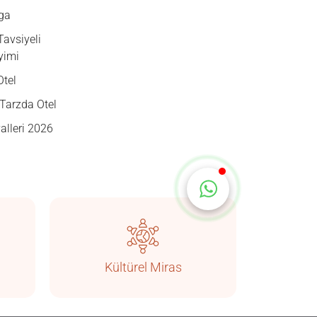
Çevrimiçi
ga
Tavsiyeli
yimi
Otel
Tarzda Otel
alleri 2026
Sohbete Başla
Kültürel Miras