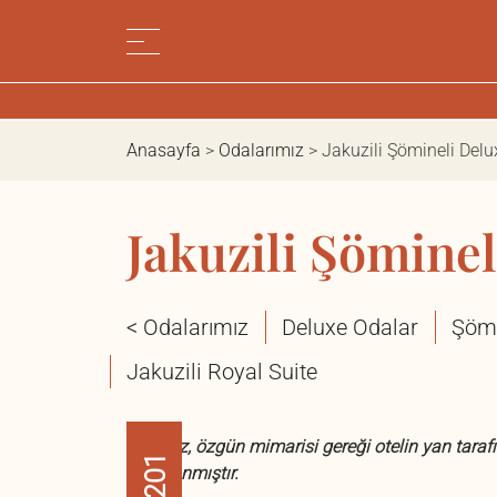
Anasayfa
>
Odalarımız
>
Jakuzili Şömineli Del
Jakuzili Şömine
< Odalarımız
Deluxe Odalar
Şömi
Jakuzili Royal Suite
Odamız, özgün mimarisi gereği otelin yan tarafı
201
tasarlanmıştır.