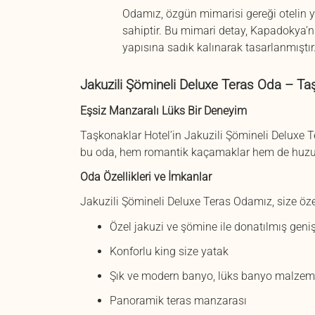
Odamız, özgün mimarisi gereği otelin ya
sahiptir. Bu mimari detay, Kapadokya’n
yapısına sadık kalınarak tasarlanmıştır
Jakuzili Şömineli Deluxe Teras Oda – Ta
Eşsiz Manzaralı Lüks Bir Deneyim
Taşkonaklar Hotel’in Jakuzili Şömineli Deluxe T
bu oda, hem romantik kaçamaklar hem de huzur a
Oda Özellikleri ve İmkanlar
Jakuzili Şömineli Deluxe Teras Odamız, size özel
Özel jakuzi ve şömine ile donatılmış geniş
Konforlu king size yatak
Şık ve modern banyo, lüks banyo malzemel
Panoramik teras manzarası