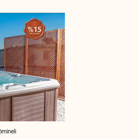
ömineli