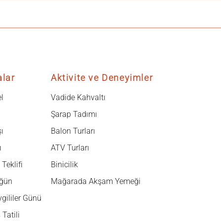
alar
Aktivite ve Deneyimler
l
Vadide Kahvaltı
Şarap Tadımı
ı
Balon Turları
ı
ATV Turları
Teklifi
Binicilik
ğün
Mağarada Akşam Yemeği
gililer Günü
Tatili
Taşkonaklar