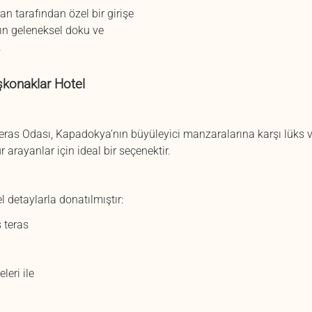
n tarafından özel bir girişe
ın geleneksel doku ve
.
şkonaklar Hotel
eras Odası, Kapadokya’nın büyüleyici manzaralarına karşı lüks ve
rayanlar için ideal bir seçenektir.
 detaylarla donatılmıştır:
 teras
eri ile