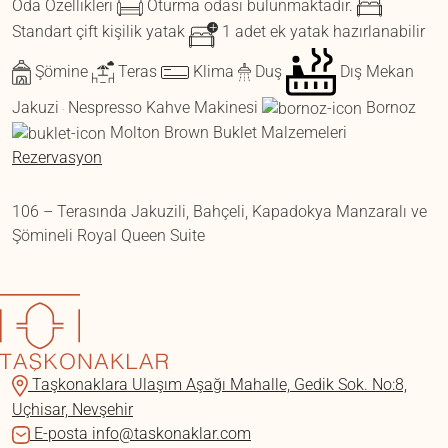
Oda Özellikleri
Oturma odası bulunmaktadır.
Standart çift kişilik yatak
1 adet ek yatak hazırlanabilir
Şömine
Teras
Klima
Duş
Dış Mekan
Jakuzi
Nespresso Kahve Makinesi
Bornoz
Molton Brown Buklet Malzemeleri
Rezervasyon
106 – Terasında Jakuzili, Bahçeli, Kapadokya Manzaralı ve
Şömineli Royal Queen Suite
Taşkonaklara Ulaşım
Aşağı Mahalle, Gedik Sok. No:8,
Uçhisar, Nevşehir
E-posta
info@taskonaklar.com