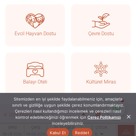
Taşkonaklar
Çevrimiçi
Evcil Hayvan Dostu
Çevre Dostu
Balayı Oteli
Kültürel Miras
Sitemizden en iyi şekilde faydalanabilmeniz için, amaçlarla
Sohbete Başla
sınırlı ve gizliliğe uygun şekilde çerez konumlandırmaktayız.
Çerezleri nasıl kullandığımızı incelemek ve çerezleri nasıl
© 2026 Taşkonaklar
kontrol edebileceğinizi öğrenmek için
Çerez Politikamızı
inceleyebilirsiniz.
GİRİŞ
ÇIKIŞ
YETİŞKİN
ÇOCUK
Kabul Et
Reddet