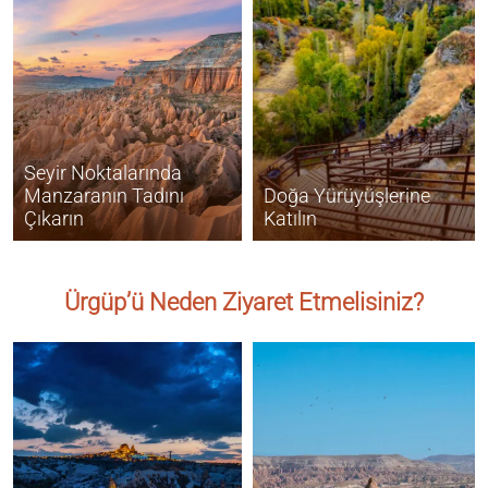
Seyir Noktalarında
Manzaranın Tadını
Doğa Yürüyüşlerine
Çıkarın
Katılın
Ürgüp’ü Neden Ziyaret Etmelisiniz?