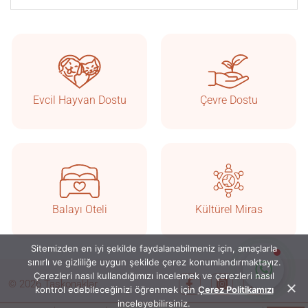
Taşkonaklar
Çevrimiçi
Evcil Hayvan Dostu
Çevre Dostu
Balayı Oteli
Kültürel Miras
Sitemizden en iyi şekilde faydalanabilmeniz için, amaçlarla
Sohbete Başla
sınırlı ve gizliliğe uygun şekilde çerez konumlandırmaktayız.
Çerezleri nasıl kullandığımızı incelemek ve çerezleri nasıl
© 2026 Taşkonaklar
kontrol edebileceğinizi öğrenmek için
Çerez Politikamızı
inceleyebilirsiniz.