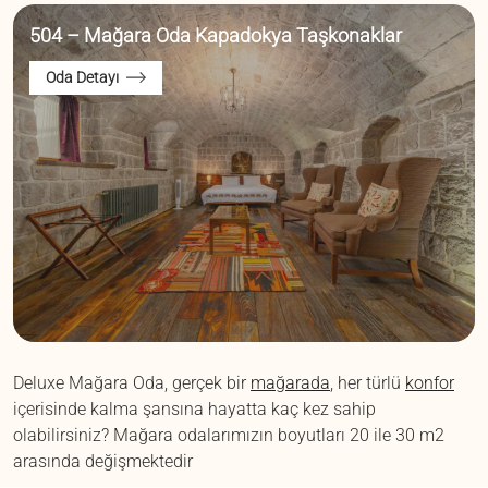
504 – Mağara Oda Kapadokya Taşkonaklar
Oda Detayı
Deluxe Mağara Oda, gerçek bir
mağarada
, her türlü
konfor
içerisinde kalma şansına hayatta kaç kez sahip
olabilirsiniz? Mağara odalarımızın boyutları 20 ile 30 m2
arasında değişmektedir