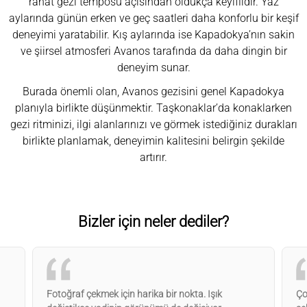
rahat gezi temposu açısından oldukça keyiflidir. Yaz
aylarında günün erken ve geç saatleri daha konforlu bir keşif
deneyimi yaratabilir. Kış aylarında ise Kapadokya’nın sakin
ve şiirsel atmosferi Avanos tarafında da daha dingin bir
deneyim sunar.
Burada önemli olan, Avanos gezisini genel Kapadokya
planıyla birlikte düşünmektir. Taşkonaklar’da konaklarken
gezi ritminizi, ilgi alanlarınızı ve görmek istediğiniz durakları
birlikte planlamak, deneyimin kalitesini belirgin şekilde
artırır.
Bizler için neler dediler?
Fotoğraf çekmek için harika bir nokta. Işık
Ço