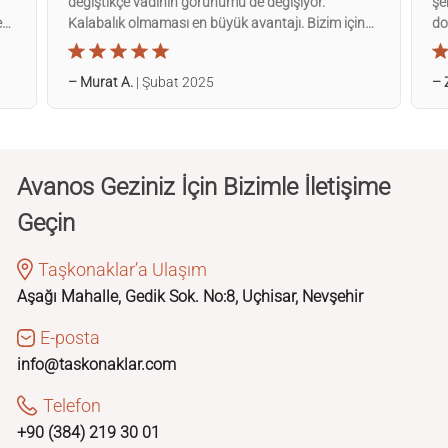
değiştikçe vadinin görünümü de değişiyor.
şe
e
Kalabalık olmaması en büyük avantajı. Bizim için
do
güzel bir deneyim oldu kesinlikle tavsiye ederim.
du
– Murat A.
| Şubat 2025
– 
Avanos Geziniz İçin Bizimle İletişime
Geçin
Taşkonaklar’a Ulaşım
Aşağı Mahalle, Gedik Sok. No:8, Uçhisar, Nevşehir
E-posta
info@taskonaklar.com
Telefon
+90 (384) 219 30 01