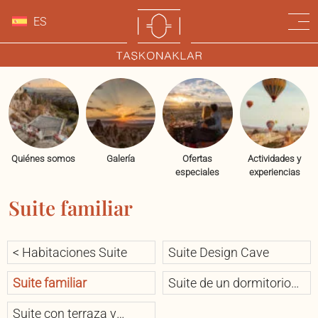
ES
Quiénes somos
Galería
Ofertas
Actividades y
especiales
experiencias
Suite familiar
< Habitaciones Suite
Suite Design Cave
Suite familiar
Suite de un dormitorio
con balcón o terraza y
Suite con terraza y