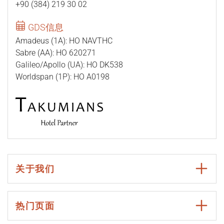
+90 (384) 219 30 02
GDS信息
Amadeus (1A): HO NAVTHC
Sabre (AA): HO 620271
Galileo/Apollo (UA): HO DK538
Worldspan (1P): HO A0198
关于我们
热门页面