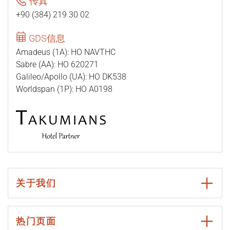
传真
+90 (384) 219 30 02
GDS信息
Amadeus (1A): HO NAVTHC
Sabre (AA): HO 620271
Galileo/Apollo (UA): HO DK538
Worldspan (1P): HO A0198
关于我们
热门页面