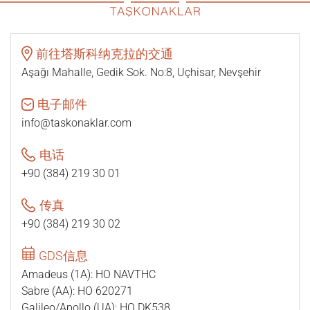
前往塔斯科纳克拉的交通
Aşağı Mahalle, Gedik Sok. No:8, Uçhisar, Nevşehir
电子邮件
info@taskonaklar.com
电话
+90 (384) 219 30 01
传真
+90 (384) 219 30 02
GDS信息
Amadeus (1A): HO NAVTHC
Sabre (AA): HO 620271
Galileo/Apollo (UA): HO DK538