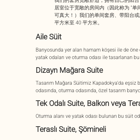
我们的套房宽敞舒适，拥有自己的阳台
居室位于宽敞的房间内（因此称为 "单
可真大！）我们的单间套房、带阳台或露
平方米至 40 平方米。
Aile Süit
Banyosunda yer alan hamam köşesi ile de öne çık
yatak odaları ve oturma odası ile tasarlanan bu 
Dizayn Mağara Suite
Tasarım Mağara Süitimiz Kapadokya’da eşsiz bir
odasında, oturma odasında, özel tasarım banyo
Tek Odalı Suite, Balkon veya Ter
Oturma alanı ve yatak odası bulunan bu süit oda
Teraslı Suite, Şömineli