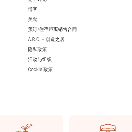
博客
美食
预订/住宿距离销售合同
A.R.C. – 创造之居
隐私政策
活动与组织
Cookie 政策