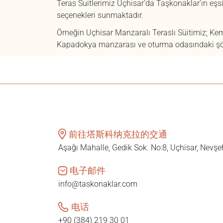
Teras Suitlerimiz Uçhisar’da Taşkonaklar’ın eş
seçenekleri sunmaktadır.
Örneğin Uçhisar Manzaralı Teraslı Süitimiz; Ke
Kapadokya manzarası ve oturma odasındaki şömin
前往塔斯科纳克拉的交通
Aşağı Mahalle, Gedik Sok. No:8, Uçhisar, Nevşe
电子邮件
info@taskonaklar.com
电话
+90 (384) 219 30 01