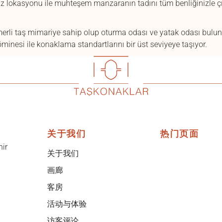
siz lokasyonu ile muhteşem manzaranın tadını tüm benliğinizle ç
merli taş mimariye sahip olup oturma odası ve yatak odası bulun
esi ile konaklama standartlarını bir üst seviyeye taşıyor.
关于我们
热门页面
hir
关于我们
画廊
客房
活动与体验
访客评论