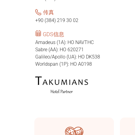
传真
+90 (384) 219 30 02
GDS信息
Amadeus (1A): HO NAVTHC
Sabre (AA): HO 620271
Galileo/Apollo (UA): HO DK538
Worldspan (1P): HO A0198