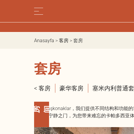
Anasayfa
>
客房
>
套房
套房
< 客房
豪华客房
塞米内利普通
房间
作为 Taşkonaklar，我们提供不同结
舒适与宁静之门，为您带来难忘的卡帕多西亚