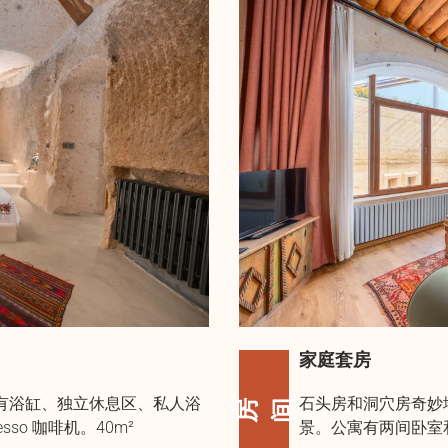
家庭套房
，床后有浴缸、独立休息区、私人浴
石头房和洞穴房奇妙
房间
so 咖啡机。40m²
景。公寓有两间卧室和