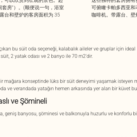
，可以欣赏到壮观的景色。起
这些独特的套房拥有
间套房"）。(顺便说一句，浴室
可俯瞰卡帕多西亚和著
台和壁炉的客房面积为 35
咖啡机。带露台、壁炉
an bu süit oda seçeneği, kalabalık aileler ve gruplar için idea
süit, 2 yatak odası ve 2 banyo ile 70 m2’dir.
 mağara konseptinde lüks bir süit deneyimi yaşamak isteyen misa
da ve verandada yatağın hemen arkasında yer alan bir küvet bu
aslı ve Şömineli
, geniş banyosu, şöminesi ve balkonuyla huzurlu ve konforlu bir t