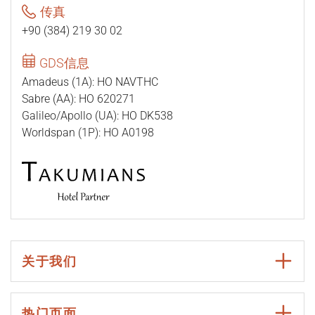
传真
+90 (384) 219 30 02
GDS信息
Amadeus (1A): HO NAVTHC
Sabre (AA): HO 620271
Galileo/Apollo (UA): HO DK538
Worldspan (1P): HO A0198
关于我们
热门页面