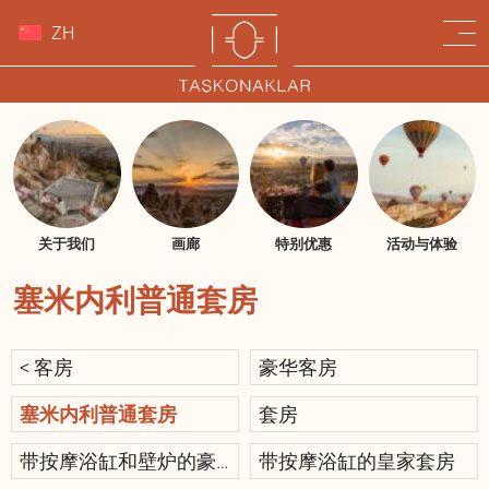
ZH
关于我们
画廊
特别优惠
活动与体验
塞米内利普通套房
< 客房
豪华客房
塞米内利普通套房
套房
带按摩浴缸和壁炉的豪
带按摩浴缸的皇家套房