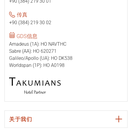
+90 (384) 219 30 01
传真
+90 (384) 219 30 02
GDS信息
Amadeus (1A): HO NAVTHC
Sabre (AA): HO 620271
Galileo/Apollo (UA): HO DK538
Worldspan (1P): HO A0198
关于我们